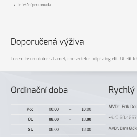
Infekční peritonitida
Doporučená výživa
Lorem ipsum dolor sit amet, consectetur adipiscing elit. Ut elit t
Rychlý 
Ordinační doba
MVDr. Erik Dol
Po:
08:00
–
18:00
+420 602 667
Út:
08:00
–
18
:00
MVDr. Dana Elčk
St:
08:00
–
18:00