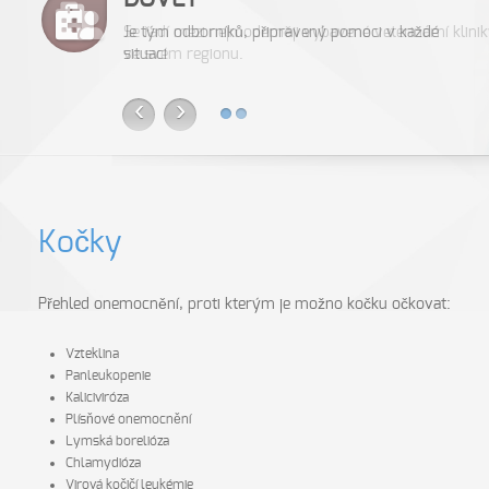
Je tým odborníků, připravený pomoci v každé
Se řadí mezi nejmoderněji vybavené veterinární klini
situaci
ve svém regionu.
‹
›
Kočky
Přehled onemocnění, proti kterým je možno kočku očkovat:
Vzteklina
Panleukopenie
Kaliciviróza
Plísňové onemocnění
Lymská borelióza
Chlamydióza
Virová kočičí leukémie